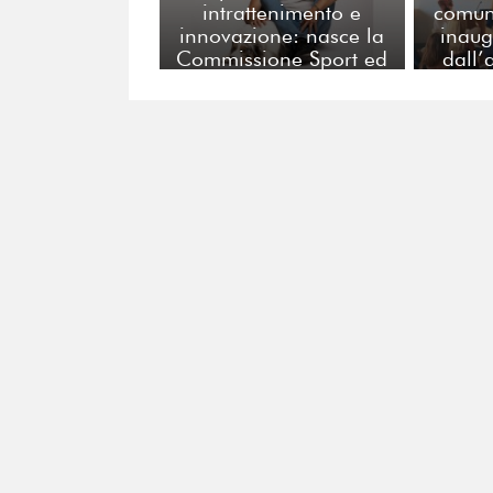
intrattenimento e
comuni
innovazione: nasce la
inaug
Commissione Sport ed
dall’
Eventi di FERPI