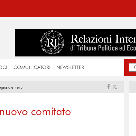
OCI
COMUNICATORI
NEWSLETTER
egionale Ferpi
l nuovo comitato