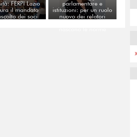
tà: FERPI Lazio
parlamentare e
ura il mandato
istituzioni: per un ruolo
ascolto dei soci
nuovo dei relatori
pubblici nei tavoli dove
nascono le norme