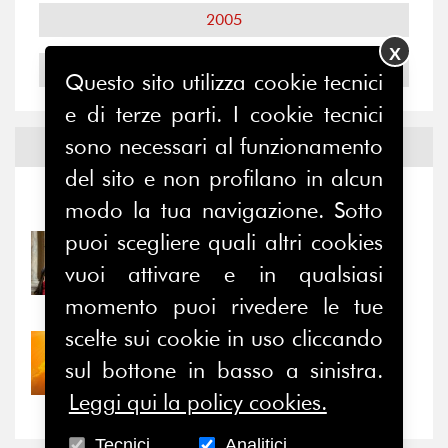
2005
X
2004
Questo sito utilizza cookie tecnici
e di terze parti. I cookie tecnici
sono necessari al funzionamento
Notizie ed
Eventi
del sito e non profilano in alcun
Notizie
-
Eventi
modo la tua navigazione. Sotto
puoi scegliere quali altri cookies
31/07/2026
Prima della pausa estiva,
vuoi attivare e in qualsiasi
il valore di...
momento puoi rivedere le tue
scelte sui cookie in uso cliccando
30/07/2026
sul bottone in basso a sinistra.
Nove anni dopo la
“grande cecità”: la...
Leggi qui la policy cookies.
Tecnici
Analitici