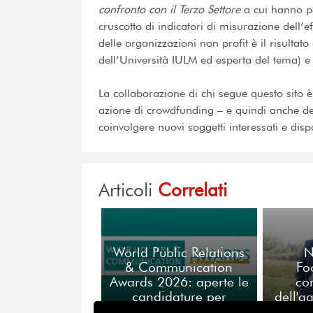
confronto con il Terzo Settore
a cui hanno pa
cruscotto di indicatori di misurazione dell’ef
delle organizzazioni non profit è il risultat
dell’Università
IULM
ed esperta del tema) e 
La collaborazione di chi segue questo sito è
azione di crowdfunding – e quindi anche dell
coinvolgere nuovi soggetti interessati e dispo
Articoli
Correlati
World Public Relations
N
& Communication
Fo
Awards 2026: aperte le
co
candidature per
dell'a
l’eccellenza globale
ce