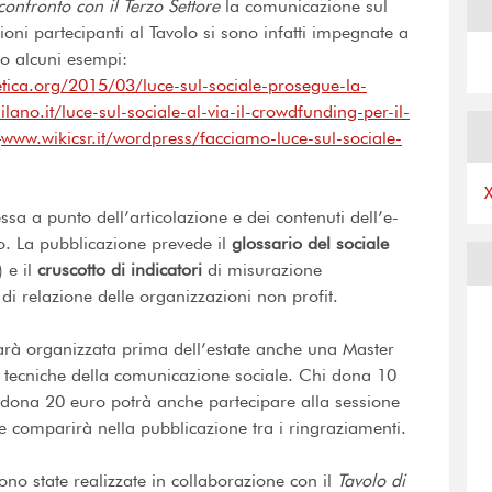
confronto con il Terzo Settore
la comunicazione sul
oni partecipanti al Tavolo si sono infatti impegnate a
cco alcuni esempi:
ica.org/2015/03/luce-sul-sociale-prosegue-la-
ano.it/luce-sul-sociale-al-via-il-crowdfunding-per-il-
–
www.wikicsr.it/wordpress/facciamo-luce-sul-sociale-
a a punto dell’articolazione e dei contenuti dell’e-
o. La pubblicazione prevede il
glossario del sociale
 e il
cruscotto di indicatori
di misurazione
à di relazione delle organizzazioni non profit.
rà organizzata prima dell’estate anche una Master
 tecniche della comunicazione sociale. Chi dona 10
 dona 20 euro potrà anche partecipare alla sessione
ore comparirà nella pubblicazione tra i ringraziamenti.
sono state realizzate in collaborazione con il
Tavolo di