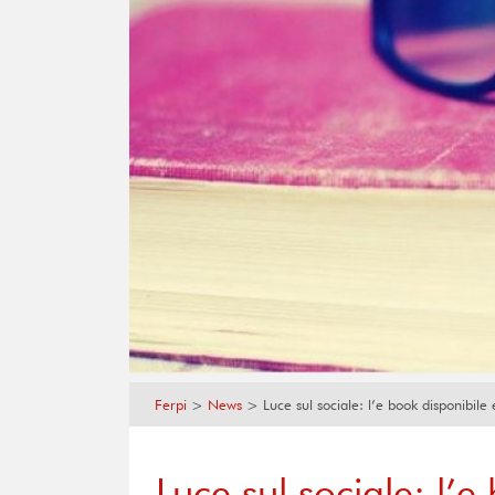
Ferpi
>
News
>
Luce sul sociale: l’e book disponibil
Luce sul sociale: l’e