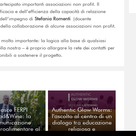
rtecipato importanti associazioni non profit. Il
ficacia e dell’efficienza della capacità di relazione
o dell’impegno di
Stefania Romenti
(docente
della collaborazione di alcune associazioni non profit.
 molto importante: la logica alla base di qualsiasi
a nostra – è proprio allargare la rete dei contatti per
nibili a sostenere il progetto.
asce FERPI
Authentic Glow Worms:
od&Wine: la
l'ascolto al centro di un
municazione
dialogo tra educazione
groalimentare al
religiosa e
ntro di una
comunicazione