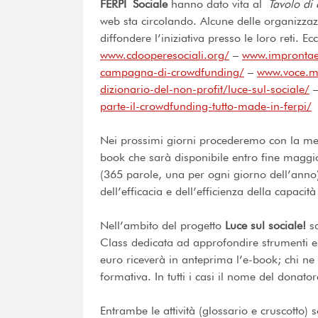
FERPI
Sociale
hanno dato vita al
Tavolo di 
web sta circolando. Alcune delle organizzazi
diffondere l’iniziativa presso le loro reti. E
www.cdooperesociali.org/
–
www.improntaet
campagna-di-crowdfunding/
–
www.voce.mil
dizionario-del-non-profit/luce-sul-sociale/
parte-il-crowdfunding-tutto-made-in-ferpi/
Nei prossimi giorni procederemo con la mess
book che sarà disponibile entro fine maggi
(365 parole, una per ogni giorno dell’anno)
dell’efficacia e dell’efficienza della capacit
Nell’ambito del progetto
Luce sul sociale!
sa
Class dedicata ad approfondire strumenti e
euro riceverà in anteprima l’e-book; chi ne
formativa. In tutti i casi il nome del donat
Entrambe le attività (glossario e cruscotto) 