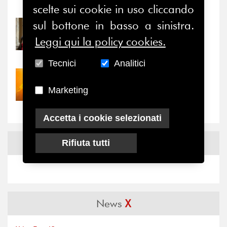
Notizie
-
Eventi
scelte sui cookie in uso cliccando
sul bottone in basso a sinistra.
31/07/2026
Prima della pausa estiva,
Leggi qui la policy cookies.
il valore di...
Tecnici
Analitici
30/07/2026
Nove anni dopo la
Marketing
“grande cecità”: la...
Accetta i cookie selezionati
News
Facebook
Rifiuta tutti
News
X