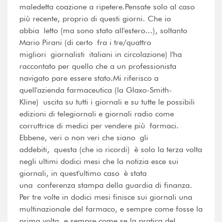
maledetta coazione a ripetere.Pensate solo al caso
più recente, proprio di questi giorni. Che io
abbia letto (ma sono stato all'estero...), soltanto
Mario Pirani (di certo fra i tre/quattro
migliori giornalisti italiani in circolazione) l'ha
raccontato per quello che a un professionista
navigato pare essere stato.Mi riferisco a
quell'azienda farmaceutica (la Glaxo-Smith-
Kline) uscita su tutti i giornali e su tutte le possibili
edizioni di telegiornali e giornali radio come
corruttrice di medici per vendere più farmaci.
Ebbene, veri o non veri che siano gli
addebiti, questa (che io ricordi) è solo la terza volta
negli ultimi dodici mesi che la notizia esce sui
giornali, in quest'ultimo caso è stata
una conferenza stampa della guardia di finanza.
Per tre volte in dodici mesi finisce sui giornali una
multinazionale del farmaco, e sempre come fosse la
prima volta, e sempre come se la pratica del