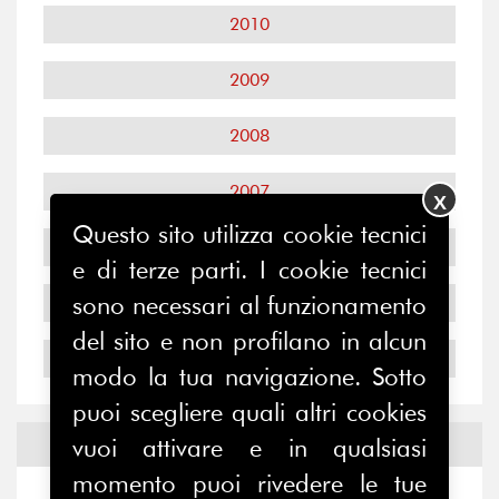
2010
2009
2008
2007
X
Questo sito utilizza cookie tecnici
2006
e di terze parti. I cookie tecnici
sono necessari al funzionamento
2005
del sito e non profilano in alcun
2004
modo la tua navigazione. Sotto
puoi scegliere quali altri cookies
vuoi attivare e in qualsiasi
Notizie ed
Eventi
momento puoi rivedere le tue