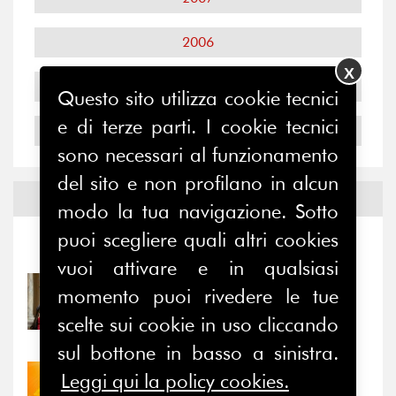
2006
X
2005
Questo sito utilizza cookie tecnici
e di terze parti. I cookie tecnici
2004
sono necessari al funzionamento
del sito e non profilano in alcun
Notizie ed
Eventi
modo la tua navigazione. Sotto
puoi scegliere quali altri cookies
Notizie
-
Eventi
vuoi attivare e in qualsiasi
31/07/2026
momento puoi rivedere le tue
Prima della pausa estiva,
scelte sui cookie in uso cliccando
il valore di...
sul bottone in basso a sinistra.
Leggi qui la policy cookies.
30/07/2026