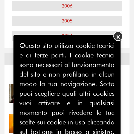
2006
2005
2004
X
Questo sito utilizza cookie tecnici
e di terze parti. I cookie tecnici
Notizie ed
Eventi
sono necessari al funzionamento
del sito e non profilano in alcun
Notizie
-
Eventi
modo la tua navigazione. Sotto
31/07/2026
puoi scegliere quali altri cookies
Prima della pausa estiva,
vuoi attivare e in qualsiasi
il valore di...
momento puoi rivedere le tue
30/07/2026
scelte sui cookie in uso cliccando
Nove anni dopo la
sul bottone in basso a sinistra.
“grande cecità”: la...