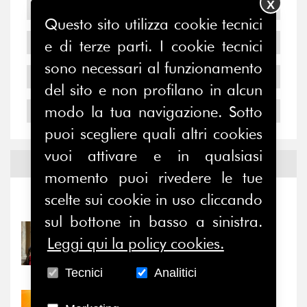
X
2007
Questo sito utilizza cookie tecnici
2006
e di terze parti. I cookie tecnici
sono necessari al funzionamento
2005
del sito e non profilano in alcun
modo la tua navigazione. Sotto
2004
puoi scegliere quali altri cookies
vuoi attivare e in qualsiasi
Notizie ed
Eventi
momento puoi rivedere le tue
scelte sui cookie in uso cliccando
Notizie
-
Eventi
sul bottone in basso a sinistra.
31/07/2026
Leggi qui la policy cookies.
Prima della pausa estiva,
il valore di...
Tecnici
Analitici
30/07/2026