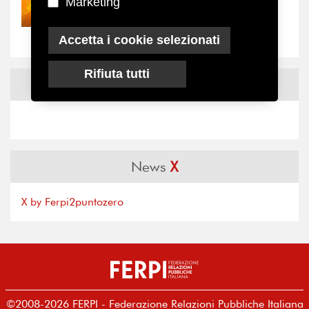
Marketing
Nove anni dopo la
“grande cecità”: la...
Accetta i cookie selezionati
Rifiuta tutti
News
Facebook
News
X
X by Ferpi2puntozero
©2008-2026 FERPI - Federazione Relazioni Pubbliche Italiana