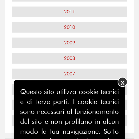
2011
2010
2009
2008
2007
X
2006
Questo sito utilizza cookie tecnici
e di terze parti. I cookie tecnici
2005
sono necessari al funzionamento
del sito e non profilano in alcun
2004
modo la tua navigazione. Sotto