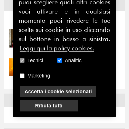
puoi scegliere quali altri cookies
Notizie ed
Eventi
vuoi attivare e in qualsiasi
momento puoi rivedere le tue
Notizie
-
Eventi
scelte sui cookie in uso cliccando
31/07/2026
sul bottone in basso a sinistra.
Prima della pausa estiva,
il valore di...
Leggi qui la policy cookies.
Tecnici
Analitici
30/07/2026
Nove anni dopo la
Marketing
“grande cecità”: la...
Accetta i cookie selezionati
News
Facebook
Rifiuta tutti