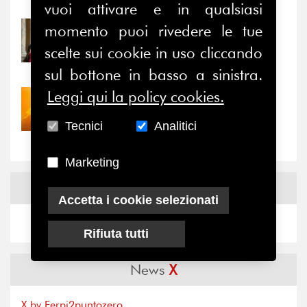
vuoi attivare e in qualsiasi
momento puoi rivedere le tue
31/07/2026
Prima della pausa estiva,
scelte sui cookie in uso cliccando
il valore di...
sul bottone in basso a sinistra.
Leggi qui la policy cookies.
30/07/2026
Nove anni dopo la
Tecnici
Analitici
“grande cecità”: la...
Marketing
News
Facebook
Accetta i cookie selezionati
Rifiuta tutti
News
X
X by Ferpi2puntozero