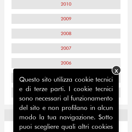
2010
2009
2008
2007
2006
X
2005
Questo sito utilizza cookie tecnici
e di terze parti. I cookie tecnici
2004
sono necessari al funzionamento
del sito e non profilano in alcun
Notizie ed
Eventi
modo la tua navigazione. Sotto
puoi scegliere quali altri cookies
Notizie
-
Eventi