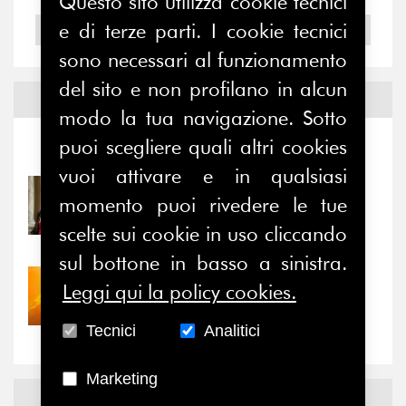
Questo sito utilizza cookie tecnici
e di terze parti. I cookie tecnici
2004
sono necessari al funzionamento
del sito e non profilano in alcun
Notizie ed
Eventi
modo la tua navigazione. Sotto
puoi scegliere quali altri cookies
Notizie
-
Eventi
vuoi attivare e in qualsiasi
31/07/2026
momento puoi rivedere le tue
Prima della pausa estiva,
scelte sui cookie in uso cliccando
il valore di...
sul bottone in basso a sinistra.
30/07/2026
Leggi qui la policy cookies.
Nove anni dopo la
“grande cecità”: la...
Tecnici
Analitici
Marketing
News
Facebook