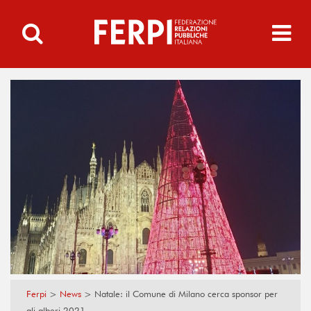
Ferpi
>
News
>
Natale: il Comune di Milano cerca sponsor per
gli alberi 2021