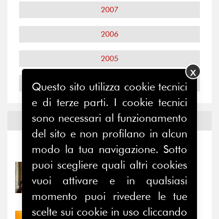
2007
2006
2005
X
2004
Questo sito utilizza cookie tecnici
e di terze parti. I cookie tecnici
sono necessari al funzionamento
Notizie ed
Eventi
del sito e non profilano in alcun
modo la tua navigazione. Sotto
Notizie
-
Eventi
puoi scegliere quali altri cookies
31/07/2026
vuoi attivare e in qualsiasi
Prima della pausa estiva,
il valore di...
momento puoi rivedere le tue
scelte sui cookie in uso cliccando