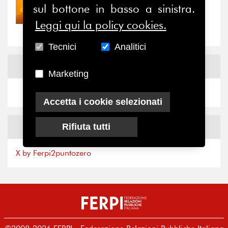
30/07/2026
sul bottone in basso a sinistra.
Nove anni dopo la
“grande cecità”: la...
Leggi qui la policy cookies.
Tecnici
Analitici
News
Facebook
Marketing
Accetta i cookie selezionati
News
X
Rifiuta tutti
X by Ferpi2puntozero