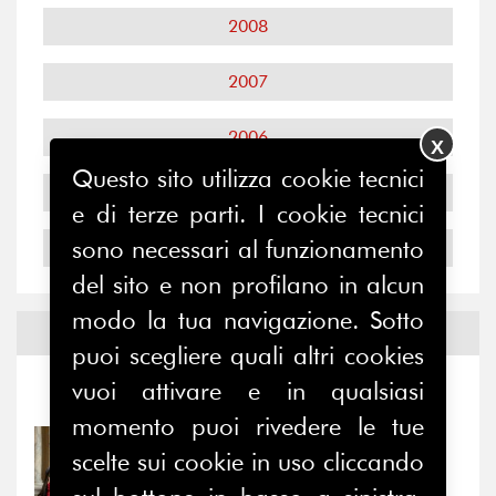
2008
2007
2006
X
Questo sito utilizza cookie tecnici
2005
e di terze parti. I cookie tecnici
sono necessari al funzionamento
2004
del sito e non profilano in alcun
modo la tua navigazione. Sotto
Notizie ed
Eventi
puoi scegliere quali altri cookies
vuoi attivare e in qualsiasi
Notizie
-
Eventi
momento puoi rivedere le tue
31/07/2026
scelte sui cookie in uso cliccando
Prima della pausa estiva,