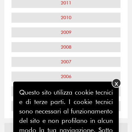
2011
2010
2009
2008
2007
2006
X
Questo sito utilizza cookie tecnici
2005
e di terze parti. I cookie tecnici
2004
sono necessari al funzionamento
del sito e non profilano in alcun
Notizie ed
Eventi
modo la tua navigazione. Sotto