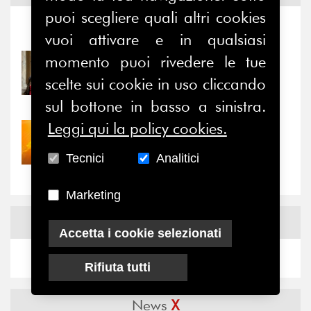
puoi scegliere quali altri cookies
Notizie
-
Eventi
vuoi attivare e in qualsiasi
momento puoi rivedere le tue
31/07/2026
Prima della pausa estiva,
scelte sui cookie in uso cliccando
il valore di...
sul bottone in basso a sinistra.
Leggi qui la policy cookies.
30/07/2026
Nove anni dopo la
Tecnici
Analitici
“grande cecità”: la...
Marketing
News
Facebook
Accetta i cookie selezionati
Rifiuta tutti
News
X