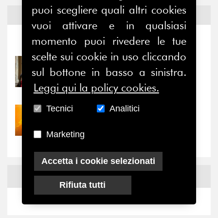
puoi scegliere quali altri cookies
Notizie ed
Eventi
vuoi attivare e in qualsiasi
momento puoi rivedere le tue
Notizie
-
Eventi
scelte sui cookie in uso cliccando
31/07/2026
sul bottone in basso a sinistra.
Prima della pausa estiva,
Leggi qui la policy cookies.
il valore di...
Tecnici
Analitici
30/07/2026
Nove anni dopo la
Marketing
“grande cecità”: la...
Accetta i cookie selezionati
News
Facebook
Rifiuta tutti