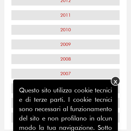
2012
2011
2010
2009
2008
2007
X
2006
Questo sito utilizza cookie tecnici
e di terze parti. I cookie tecnici
2005
sono necessari al funzionamento
del sito e non profilano in alcun
2004
modo la tua navigazione. Sotto