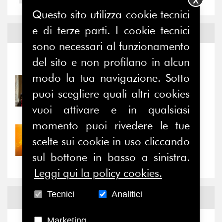
X
Questo sito utilizza cookie tecnici
e di terze parti. I cookie tecnici
Notizie ed
Eventi
sono necessari al funzionamento
del sito e non profilano in alcun
Notizie
-
Eventi
modo la tua navigazione. Sotto
31/07/2026
puoi scegliere quali altri cookies
Prima della pausa estiva,
il valore di...
vuoi attivare e in qualsiasi
momento puoi rivedere le tue
30/07/2026
scelte sui cookie in uso cliccando
Nove anni dopo la
“grande cecità”: la...
sul bottone in basso a sinistra.
Leggi qui la policy cookies.
Tecnici
Analitici
News
Facebook
Marketing