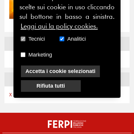
scelte sui cookie in uso cliccando
30/07/2026
Nove anni dopo la
sul bottone in basso a sinistra.
“grande cecità”: la...
Leggi qui la policy cookies.
Tecnici
Analitici
News
Facebook
Marketing
Accetta i cookie selezionati
News
X
Rifiuta tutti
X by Ferpi2puntozero