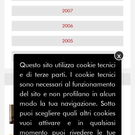
2007
2006
2005
2004
X
Questo sito utilizza cookie tecnici
e di terze parti. I cookie tecnici
Notizie ed
Eventi
sono necessari al funzionamento
del sito e non profilano in alcun
Notizie
-
Eventi
modo la tua navigazione. Sotto
31/07/2026
puoi scegliere quali altri cookies
Prima della pausa estiva,
vuoi attivare e in qualsiasi
il valore di...
momento puoi rivedere le tue