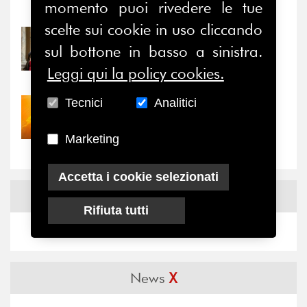
momento puoi rivedere le tue
Notizie
-
Eventi
scelte sui cookie in uso cliccando
31/07/2026
sul bottone in basso a sinistra.
Prima della pausa estiva,
il valore di...
Leggi qui la policy cookies.
Tecnici
Analitici
30/07/2026
Nove anni dopo la
“grande cecità”: la...
Marketing
Accetta i cookie selezionati
News
Facebook
Rifiuta tutti
News
X