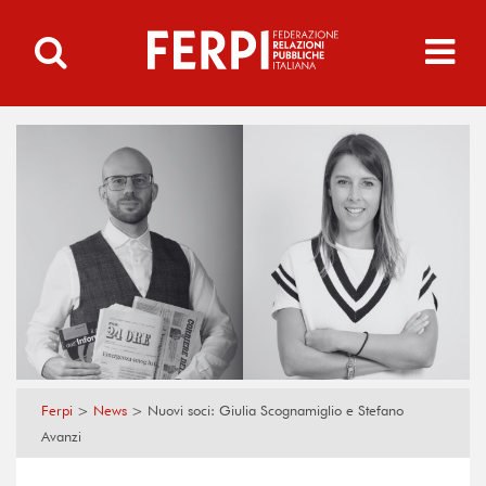
Ferpi
>
News
>
Nuovi soci: Giulia Scognamiglio e Stefano
Avanzi