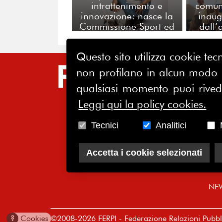
intrattenimento e
comuni
innovazione: nasce la
inaug
Commissione Sport ed
dall’
Eventi di FERPI
Questo sito utilizza cookie tecn
SIT
non profilano in alcun modo la
qualsiasi momento puoi riveder
HO
Leggi qui la policy cookies.
CH
Tecnici
Analitici
AS
SO
Accetta i cookie selezionati
CO
NE
©2008-2026 FERPI - Federazione Relazioni Pubbli
?
Cookies