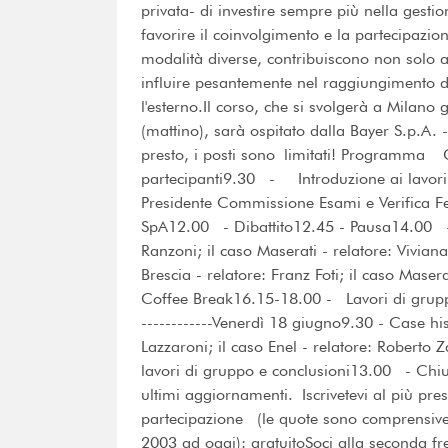
privata- di investire sempre più nella gesti
favorire il coinvolgimento e la partecipazion
modalità diverse, contribuiscono non solo 
influire pesantemente nel raggiungimento di 
l'esterno.Il corso, che si svolgerà a Milano
(mattino), sarà ospitato dalla Bayer S.p.A.
presto, i posti sono limitati! Programma 
partecipanti9.30 - Introduzione ai lavori
Presidente Commissione Esami e Verifica F
SpA12.00 - Dibattito12.45 - Pausa14.00 - 
Ranzoni; il caso Maserati - relatore: Viviana
Brescia - relatore: Franz Foti; il caso Maser
Coffee Break16.15-18.00 - Lavori di gruppo----
------------Venerdì 18 giugno9.30 - Case hi
Lazzaroni; il caso Enel - relatore: Robert
lavori di gruppo e conclusioni13.00 - Chius
ultimi aggiornamenti. Iscrivetevi al più pres
partecipazione (le quote sono comprensive
2003 ad oggi): gratuitoSoci alla seconda frequ