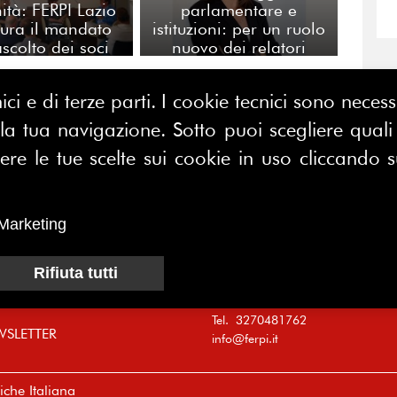
tà: FERPI Lazio
parlamentare e
ura il mandato
istituzioni: per un ruolo
ascolto dei soci
nuovo dei relatori
pubblici nei tavoli dove
nascono le norme
ici e di terze parti. I cookie tecnici sono nece
CONTATTACI
E MAP
 tua navigazione. Sotto puoi scegliere quali a
FERPI - Federazione Relazioni
e le tue scelte sui cookie in uso cliccando s
ME
Pubbliche Italiana
I SIAMO
Marketing
Sede operativa:
SOCIAZIONE
Centro Direzionale Milano Due
CI
Palazzo Canova
Rifiuta tutti
Strada di Olgia Vecchia
MUNICATORI
20054 SEGRATE (MI)
Tel. 3270481762
WSLETTER
info@ferpi.it
che Italiana