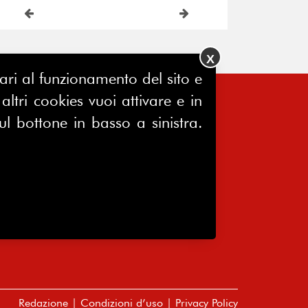
X
ssari al funzionamento del sito e
ltri cookies vuoi attivare e in
FERPINews
ul bottone in basso a sinistra.
Registrazione Tribunale di Milano
7604/2025
Sede legale:
Via Madre Cabrini, 10
20122 Milano
P.IVA 10651340159
C.F 80076230152
Redazione
|
Condizioni d’uso
|
Privacy Policy