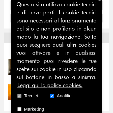
Questo sito utilizza cookie tecnici
2005
e di terze parti. I cookie tecnici
2004
sono necessari al funzionamento
del sito e non profilano in alcun
modo la tua navigazione. Sotto
Notizie ed
Eventi
puoi scegliere quali altri cookies
Notizie
-
Eventi
vuoi attivare e in qualsiasi
momento puoi rivedere le tue
31/07/2026
scelte sui cookie in uso cliccando
Prima della pausa estiva,
il valore di...
sul bottone in basso a sinistra.
Leggi qui la policy cookies.
30/07/2026
Nove anni dopo la
Tecnici
Analitici
“grande cecità”: la...
Marketing