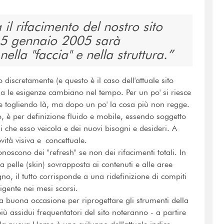
l rifacimento del nostro sito
al 5 gennaio 2005 sarà
lla "faccia" e nella struttura.
iscretamente (e questo è il caso dell'attuale sito
via le esigenze cambiano nel tempo. Per un po' si riesce
 e togliendo là, ma dopo un po' la cosa più non regge.
bro, è per definizione fluido e mobile, essendo soggetto
oni che esso veicola e dei nuovi bisogni e desideri. A
ità visiva e concettuale.
noscono dei "refresh" se non dei rifacimenti totali. In
 pelle (skin) sovrapposta ai contenuti e alle aree
no, il tutto corrisponde a una ridefinizione di compiti
igente nei mesi scorsi.
a buona occasione per riprogettare gli strumenti della
 più assidui frequentatori del sito noteranno - a partire