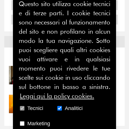
Questo sito utilizza cookie tecnici
2005
e di terze parti. I cookie tecnici
2004
sono necessari al funzionamento
del sito e non profilano in alcun
modo la tua navigazione. Sotto
Notizie ed
Eventi
puoi scegliere quali altri cookies
Notizie
-
Eventi
vuoi attivare e in qualsiasi
momento puoi rivedere le tue
31/07/2026
scelte sui cookie in uso cliccando
Prima della pausa estiva,
il valore di...
sul bottone in basso a sinistra.
Leggi qui la policy cookies.
30/07/2026
Nove anni dopo la
Tecnici
Analitici
“grande cecità”: la...
Marketing