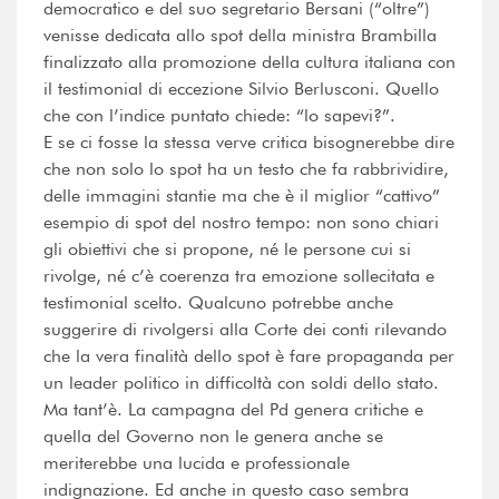
democratico e del suo segretario Bersani (“oltre”)
venisse dedicata allo spot della ministra Brambilla
finalizzato alla promozione della cultura italiana con
il testimonial di eccezione Silvio Berlusconi. Quello
che con l’indice puntato chiede: “lo sapevi?”.
E se ci fosse la stessa verve critica bisognerebbe dire
che non solo lo spot ha un testo che fa rabbrividire,
delle immagini stantie ma che è il miglior “cattivo”
esempio di spot del nostro tempo: non sono chiari
gli obiettivi che si propone, né le persone cui si
rivolge, né c’è coerenza tra emozione sollecitata e
testimonial scelto. Qualcuno potrebbe anche
suggerire di rivolgersi alla Corte dei conti rilevando
che la vera finalità dello spot è fare propaganda per
un leader politico in difficoltà con soldi dello stato.
Ma tant’è. La campagna del Pd genera critiche e
quella del Governo non le genera anche se
meriterebbe una lucida e professionale
indignazione. Ed anche in questo caso sembra