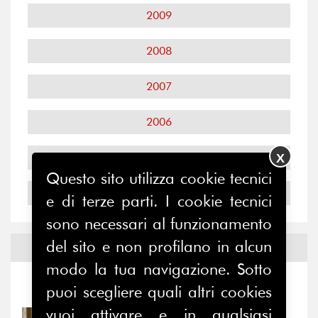
2009
2008
2007
2006
2005
X
Questo sito utilizza cookie tecnici
2004
e di terze parti. I cookie tecnici
sono necessari al funzionamento
del sito e non profilano in alcun
Notizie ed
Eventi
modo la tua navigazione. Sotto
Notizie
-
Eventi
puoi scegliere quali altri cookies
vuoi attivare e in qualsiasi