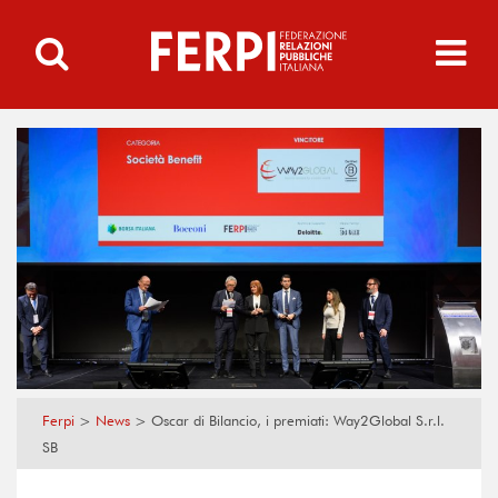
Ferpi
>
News
>
Oscar di Bilancio, i premiati: Way2Global S.r.l.
SB