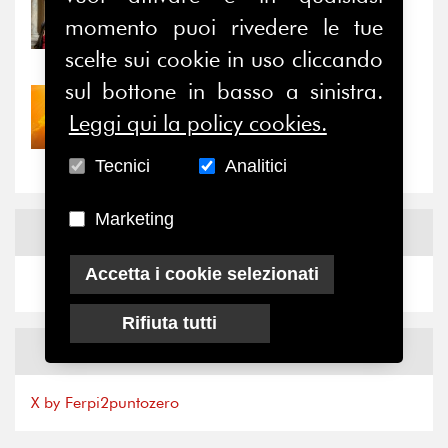
31/07/2026
momento puoi rivedere le tue
Prima della pausa estiva,
il valore di...
scelte sui cookie in uso cliccando
sul bottone in basso a sinistra.
30/07/2026
Leggi qui la policy cookies.
Nove anni dopo la
“grande cecità”: la...
Tecnici
Analitici
Marketing
News
Facebook
Accetta i cookie selezionati
Rifiuta tutti
News
X
X by Ferpi2puntozero