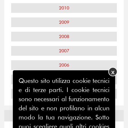
2010
2009
2008
2007
2006
X
2005
Questo sito utilizza cookie tecnici
e di terze parti. I cookie tecnici
2004
sono necessari al funzionamento
del sito e non profilano in alcun
Notizie ed
Eventi
modo la tua navigazione. Sotto
puoi scegliere quali altri cookies