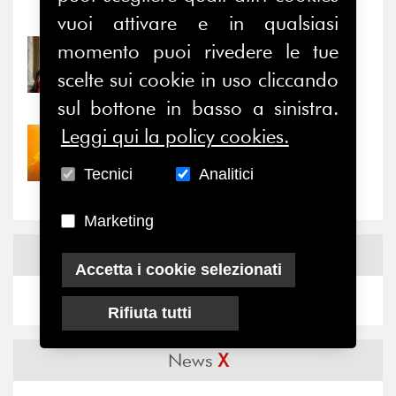
Notizie
-
Eventi
vuoi attivare e in qualsiasi
momento puoi rivedere le tue
31/07/2026
Prima della pausa estiva,
scelte sui cookie in uso cliccando
il valore di...
sul bottone in basso a sinistra.
Leggi qui la policy cookies.
30/07/2026
Nove anni dopo la
Tecnici
Analitici
“grande cecità”: la...
Marketing
News
Facebook
Accetta i cookie selezionati
Rifiuta tutti
News
X