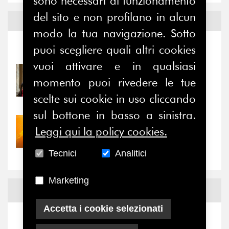
sono necessari al funzionamento
del sito e non profilano in alcun
Notizie ed
Eventi
modo la tua navigazione. Sotto
puoi scegliere quali altri cookies
Notizie
-
Eventi
vuoi attivare e in qualsiasi
31/07/2026
momento puoi rivedere le tue
Prima della pausa estiva,
il valore di...
scelte sui cookie in uso cliccando
sul bottone in basso a sinistra.
30/07/2026
Leggi qui la policy cookies.
Nove anni dopo la
“grande cecità”: la...
Tecnici
Analitici
Marketing
News
Facebook
Accetta i cookie selezionati