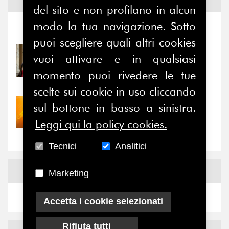
Notizie ed
Eventi
del sito e non profilano in alcun
modo la tua navigazione. Sotto
Notizie
-
Eventi
puoi scegliere quali altri cookies
31/07/2026
vuoi attivare e in qualsiasi
Prima della pausa estiva,
momento puoi rivedere le tue
il valore di...
scelte sui cookie in uso cliccando
sul bottone in basso a sinistra.
30/07/2026
Nove anni dopo la
Leggi qui la policy cookies.
“grande cecità”: la...
Tecnici
Analitici
News
Facebook
Marketing
Accetta i cookie selezionati
Rifiuta tutti