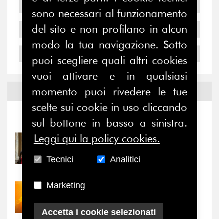
2006
sono necessari al funzionamento
del sito e non profilano in alcun
2005
modo la tua navigazione. Sotto
2004
puoi scegliere quali altri cookies
vuoi attivare e in qualsiasi
momento puoi rivedere le tue
Notizie ed
Eventi
scelte sui cookie in uso cliccando
Notizie
-
Eventi
sul bottone in basso a sinistra.
Leggi qui la policy cookies.
31/07/2026
Prima della pausa estiva,
Tecnici
Analitici
il valore di...
Marketing
30/07/2026
Nove anni dopo la
“grande cecità”: la...
Accetta i cookie selezionati