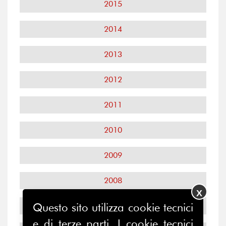
2015
2014
2013
2012
2011
2010
2009
2008
X
Questo sito utilizza cookie tecnici
2007
e di terze parti. I cookie tecnici