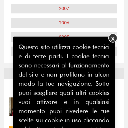
2007
2006
2005
X
Questo sito utilizza cookie tecnici
2004
e di terze parti. I cookie tecnici
sono necessari al funzionamento
Notizie ed
Eventi
del sito e non profilano in alcun
modo la tua navigazione. Sotto
Notizie
-
Eventi
puoi scegliere quali altri cookies
vuoi attivare e in qualsiasi
31/07/2026
Prima della pausa estiva,
momento puoi rivedere le tue
il valore di...
scelte sui cookie in uso cliccando