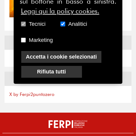
sul bottone in basso a sinistra.
30/07/2026
Nove anni dopo la
Leggi qui la policy cookies.
“grande cecità”: la...
Tecnici
Analitici
Marketing
News
Facebook
Accetta i cookie selezionati
Rifiuta tutti
News
X
X by Ferpi2puntozero