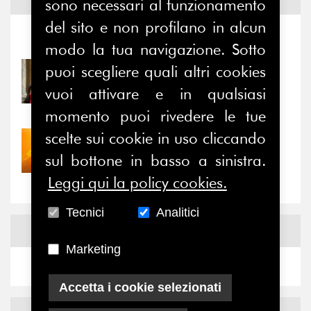
Notizie ed
Eventi
sono necessari al funzionamento
del sito e non profilano in alcun
Notizie
-
Eventi
modo la tua navigazione. Sotto
puoi scegliere quali altri cookies
31/07/2026
Prima della pausa estiva,
vuoi attivare e in qualsiasi
il valore di...
momento puoi rivedere le tue
scelte sui cookie in uso cliccando
30/07/2026
Nove anni dopo la
sul bottone in basso a sinistra.
“grande cecità”: la...
Leggi qui la policy cookies.
Tecnici
Analitici
News
Facebook
Marketing
Accetta i cookie selezionati