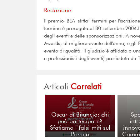
Redazione
Il premio BEA slitta i termini per l'iscrizione
termine è prorogato al 30 settembre 2004.Il
degli eventi e delle sponsorizzazioni. A no
Awards, al migliore evento dell'anno, e gli
evento di qualità. Il giudizio è affidato a u
e professionisti degli eventi) presieduta da 
Articoli
Correlati
Oscar di Bilancio: chi
Spo
può partecipare?
int
Sfatiamo i falsi miti sul
innova
Premio
Commi