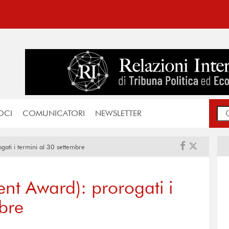
OCI
COMUNICATORI
NEWSLETTER
gati i termini al 30 settembre
ent Award): prorogati i
bre