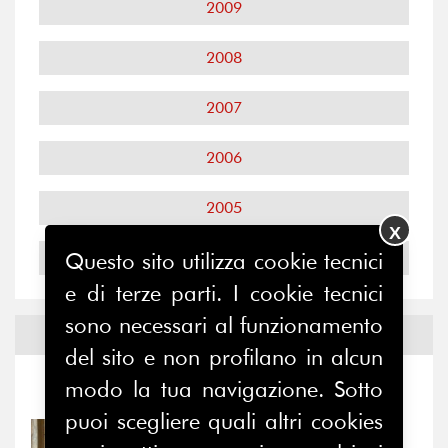
2009
2008
2007
2006
2005
X
Questo sito utilizza cookie tecnici
2004
e di terze parti. I cookie tecnici
sono necessari al funzionamento
Notizie ed
Eventi
del sito e non profilano in alcun
modo la tua navigazione. Sotto
Notizie
-
Eventi
puoi scegliere quali altri cookies
31/07/2026