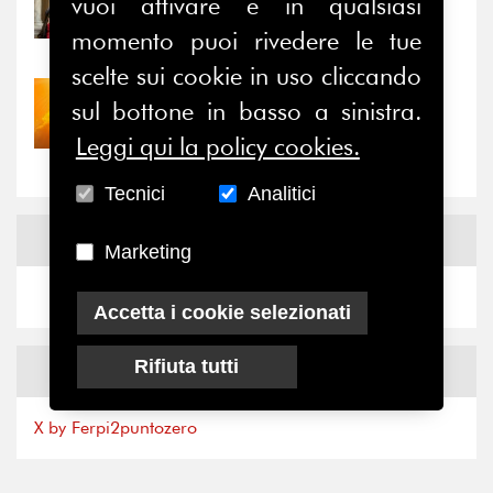
vuoi attivare e in qualsiasi
Prima della pausa estiva,
il valore di...
momento puoi rivedere le tue
scelte sui cookie in uso cliccando
30/07/2026
sul bottone in basso a sinistra.
Nove anni dopo la
Leggi qui la policy cookies.
“grande cecità”: la...
Tecnici
Analitici
News
Facebook
Marketing
Accetta i cookie selezionati
Rifiuta tutti
News
X
X by Ferpi2puntozero