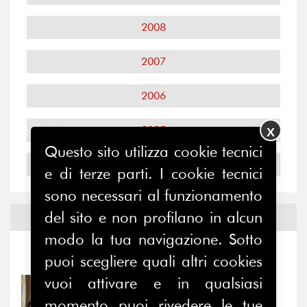
2008
2007
2006
2005
X
Questo sito utilizza cookie tecnici
2004
e di terze parti. I cookie tecnici
sono necessari al funzionamento
del sito e non profilano in alcun
Notizie ed
Eventi
modo la tua navigazione. Sotto
Notizie
-
Eventi
puoi scegliere quali altri cookies
vuoi attivare e in qualsiasi
31/07/2026
Prima della pausa estiva,
momento puoi rivedere le tue