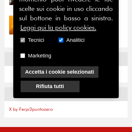
il valore di...
scelte sui cookie in uso cliccando
sul bottone in basso a sinistra.
30/07/2026
Leggi qui la policy cookies.
Nove anni dopo la
“grande cecità”: la...
Tecnici
Analitici
Marketing
News
Facebook
Accetta i cookie selezionati
Rifiuta tutti
News
X
X by Ferpi2puntozero