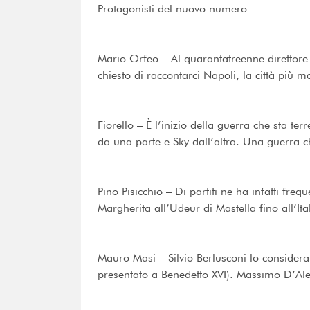
Protagonisti del nuovo numero
Mario Orfeo – Al quarantatreenne direttore 
chiesto di raccontarci Napoli, la città più m
Fiorello – È l’inizio della guerra che sta te
da una parte e Sky dall’altra. Una guerra ch
Pino Pisicchio – Di partiti ne ha infatti fre
Margherita all’Udeur di Mastella fino all’It
Mauro Masi – Silvio Berlusconi lo considera
presentato a Benedetto XVI). Massimo D’Al