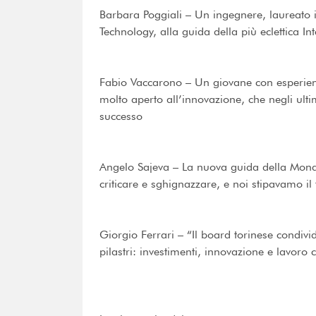
Barbara Poggiali – Un ingegnere, laureato in
Technology, alla guida della più eclettica I
Fabio Vaccarono – Un giovane con esperien
molto aperto all’innovazione, che negli ult
successo
Angelo Sajeva – La nuova guida della Mondad
criticare e sghignazzare, e noi stipavamo il 
Giorgio Ferrari – “Il board torinese condiv
pilastri: investimenti, innovazione e lavoro 