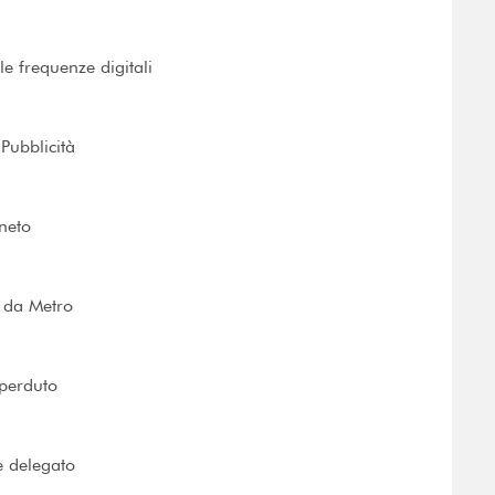
le frequenze digitali
 Pubblicità
eneto
 da Metro
 perduto
e delegato