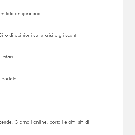
mitato antipirateria
ro di opinioni sulla crisi e gli sconti
icitari
l portale
it
cende. Giornali online, portali e altri siti di