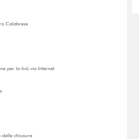
etro Calabrese
e per la tivù via Internet
is
o delle chiusure