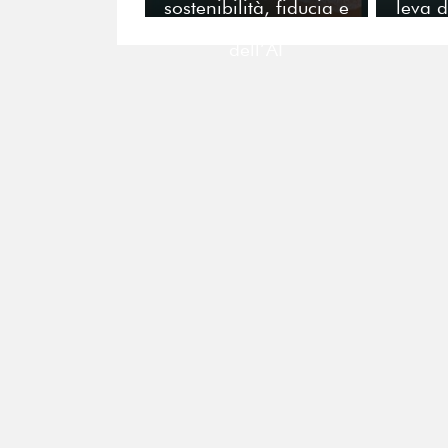
sostenibilità, fiducia e
leva d
comunicazione nell’era
dell’AI