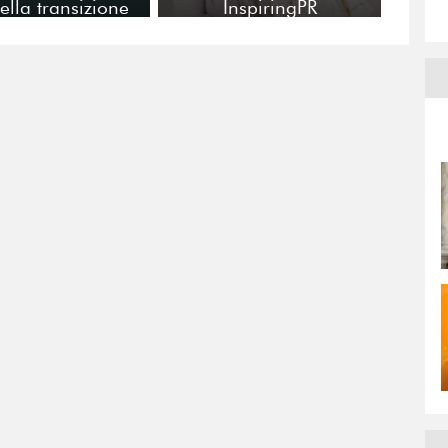
ella transizione
InspiringPR
ecologica