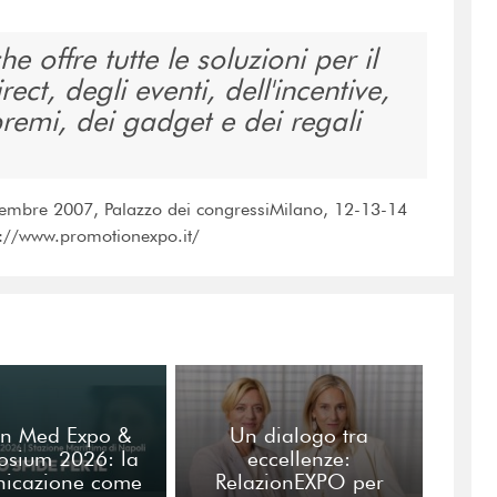
e offre tutte le soluzioni per il
rect, degli eventi, dell'incentive,
premi, dei gadget e dei regali
tembre 2007, Palazzo dei congressiMilano, 12-13-14
p://www.promotionexpo.it/
n Med Expo &
Un dialogo tra
osium 2026: la
eccellenze:
icazione come
RelazionEXPO per