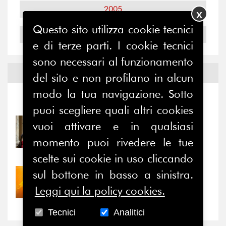
2005
X
Questo sito utilizza cookie tecnici
2004
e di terze parti. I cookie tecnici
sono necessari al funzionamento
Notizie ed
Eventi
del sito e non profilano in alcun
modo la tua navigazione. Sotto
Notizie
-
Eventi
puoi scegliere quali altri cookies
vuoi attivare e in qualsiasi
31/07/2026
Prima della pausa estiva,
momento puoi rivedere le tue
il valore di...
scelte sui cookie in uso cliccando
sul bottone in basso a sinistra.
30/07/2026
Nove anni dopo la
Leggi qui la policy cookies.
“grande cecità”: la...
Tecnici
Analitici