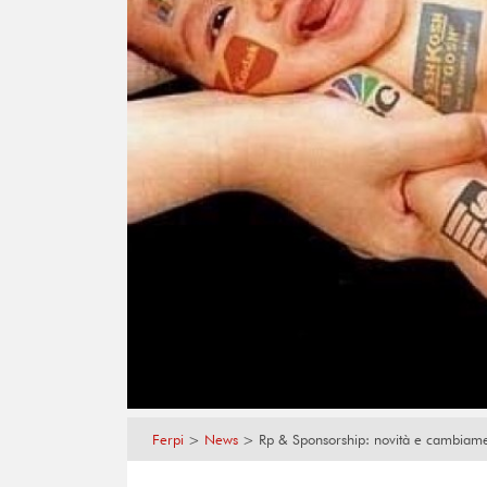
Ferpi
>
News
>
Rp & Sponsorship: novità e cambiame