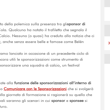
tto della polemica sulla presenza tra gli
sponsor di
. Qualcuno ha notato il trafiletto che segnala il
alcio. Nessuno (o quasi) ha creduto alla notizia che ci
or, anche senza essere belle e famose come Belén
amo lanciato in occasione di un precedente ciclo di
ncora utili le sponsorizzazioni come strumento di
nsorizzare una squadra di calcio, un festival
gate alla
funzione delle sponsorizzazioni all’interno di
rso
Comunicare con le Sponsorizzazioni
che si svolgerà
ella giornata di formazione si ragionerà su quello che
ali saranno gli scenari in cui
sponsor
e
sponsee
si
turo.