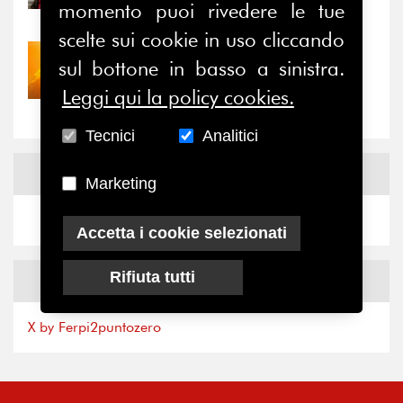
il valore di...
momento puoi rivedere le tue
scelte sui cookie in uso cliccando
30/07/2026
sul bottone in basso a sinistra.
Nove anni dopo la
Leggi qui la policy cookies.
“grande cecità”: la...
Tecnici
Analitici
News
Facebook
Marketing
Accetta i cookie selezionati
Rifiuta tutti
News
X
X by Ferpi2puntozero