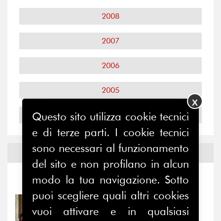
2008
2007
2006
2005
X
2004
Questo sito utilizza cookie tecnici
e di terze parti. I cookie tecnici
sono necessari al funzionamento
Notizie ed
Eventi
del sito e non profilano in alcun
modo la tua navigazione. Sotto
Notizie
-
Eventi
puoi scegliere quali altri cookies
31/07/2026
vuoi attivare e in qualsiasi
Prima della pausa estiva,