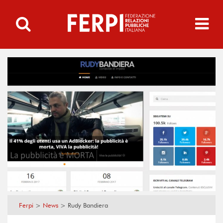
Ferpi
>
News
>
Rudy Bandiera