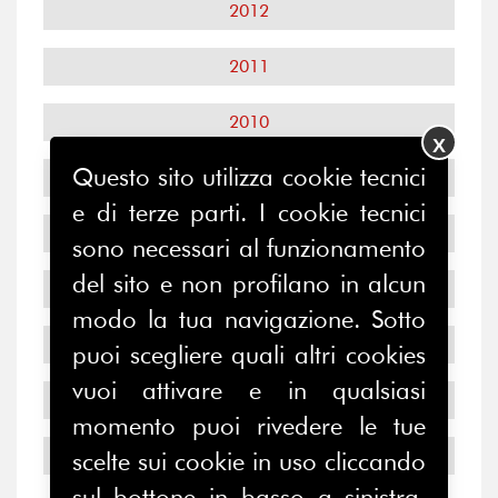
2012
2011
2010
X
Questo sito utilizza cookie tecnici
2009
e di terze parti. I cookie tecnici
2008
sono necessari al funzionamento
del sito e non profilano in alcun
2007
modo la tua navigazione. Sotto
2006
puoi scegliere quali altri cookies
vuoi attivare e in qualsiasi
2005
momento puoi rivedere le tue
2004
scelte sui cookie in uso cliccando
sul bottone in basso a sinistra.