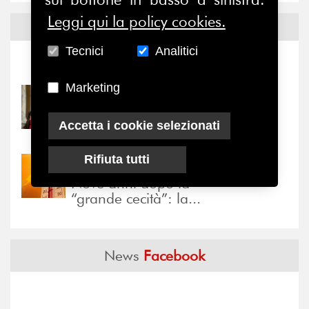
Leggi qui la policy cookies.
Notizie ed
Eventi
Tecnici
Analitici
Notizie
-
Eventi
Marketing
31/07/2026
Prima della pausa estiva,
Accetta i cookie selezionati
il valore di...
Rifiuta tutti
30/07/2026
Nove anni dopo la
“grande cecità”: la...
News
Facebook