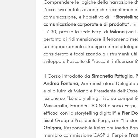
Comprendere le logiche della narrazione d’
l’eccessiva enfatizzazione che recentement
comunicazione, è l’obiettivo di “
Storytelli
comunicazione corporate e di prodotto
”, i
17.30, presso la sede Ferpi di
Milano
(via L
pertanto di ridimensionare il fenomeno medi
un inquadramento strategico e metodologi
considerato e focalizzando gli strumenti uti
sviluppo e l’ascolto di “racconti influenzanti
Il Corso introdotto da
Simonetta Pattuglia
, 
Andrea Fontana
, Amministratore Delegato d
e allo Iulm di Milano e Presidente dell’Osser
lezione su “Lo storytelling: risorsa compet
Massarotto
, Founder DOING e socio Ferpi, c
efficaci con lo storytelling digitali” e
Pier
Do
Sisal Group e Presidente Ferpi, con “Lo story
Galgani,
Responsabile Relazioni Media Banc
membro commissione CASP di Ferpi e
Fran