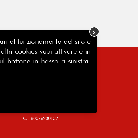
X
ssari al funzionamento del sito e
ltri cookies vuoi attivare e in
ul bottone in basso a sinistra.
FERPINews
Registrazione Tribunale di Milano
7604/2025
Sede legale:
Via Madre Cabrini, 10
20122 Milano
P.IVA 10651340159
C.F 80076230152