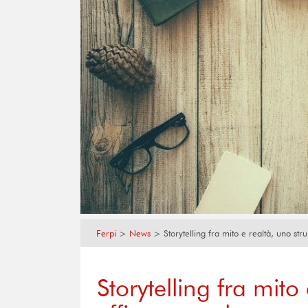
Ferpi
>
News
>
Storytelling fra mito e realtà, uno s
Storytelling fra mit