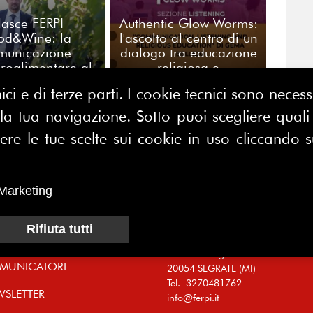
asce FERPI
Authentic Glow Worms:
od&Wine: la
l'ascolto al centro di un
municazione
dialogo tra educazione
groalimentare al
religiosa e
ntro di una
comunicazione
ici e di terze parti. I cookie tecnici sono nece
sione nazionale
 tua navigazione. Sotto puoi scegliere quali a
CONTATTACI
E MAP
e le tue scelte sui cookie in uso cliccando s
FERPI - Federazione Relazioni
ME
Pubbliche Italiana
I SIAMO
Marketing
Sede operativa:
SOCIAZIONE
Centro Direzionale Milano Due
Rifiuta tutti
CI
Palazzo Canova
Strada di Olgia Vecchia
MUNICATORI
20054 SEGRATE (MI)
Tel. 3270481762
WSLETTER
info@ferpi.it