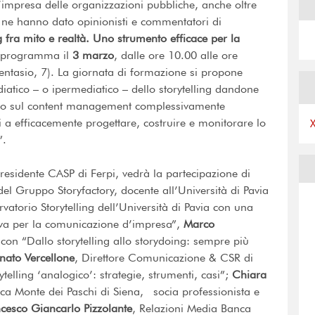
impresa delle organizzazioni pubbliche, anche oltre
e ne hanno dato opinionisti e commentatori di
ng fra mito e realtà. Uno strumento efficace per la
n programma il
3 marzo
, dalle ore 10.00 alle ore
entasio, 7). La giornata di formazione si propone
atico – o ipermediatico – dello storytelling dandone
co sul content management complessivamente
li a efficacemente progettare, costruire e monitorare lo
”.
Presidente CASP di Ferpi, vedrà la partecipazione di
el Gruppo Storyfactory, docente all’Università di Pavia
vatorio Storytelling dell’Università di Pavia con una
itiva per la comunicazione d’impresa”,
Marco
on “Dallo storytelling allo storydoing: sempre più
nato Vercellone
, Direttore Comunicazione & CSR di
telling ‘analogico’: strategie, strumenti, casi”;
Chiara
a Monte dei Paschi di Siena, socia professionista e
cesco Giancarlo Pizzolante
, Relazioni Media Banca