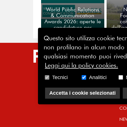
World Public Relations
N
& Communication
Fo
Awards 2026: aperte le
co
candidature per
dell'a
l’eccellenza globale
ce
Questo sito utilizza cookie tecn
della comunicazione
commis
non profilano in alcun modo la
SIT
qualsiasi momento puoi riveder
HO
Leggi qui la policy cookies.
CH
Tecnici
Analitici
AS
Accetta i cookie selezionati
SO
CO
NE