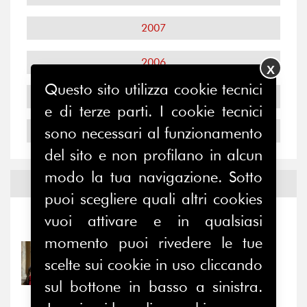
2007
2006
X
Questo sito utilizza cookie tecnici
2005
e di terze parti. I cookie tecnici
sono necessari al funzionamento
2004
del sito e non profilano in alcun
modo la tua navigazione. Sotto
Notizie ed
Eventi
puoi scegliere quali altri cookies
vuoi attivare e in qualsiasi
Notizie
-
Eventi
momento puoi rivedere le tue
31/07/2026
scelte sui cookie in uso cliccando
Prima della pausa estiva,
il valore di...
sul bottone in basso a sinistra.