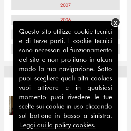
2007
2006
X
Questo sito utilizza cookie tecnici
2005
e di terze parti. I cookie tecnici
2004
sono necessari al funzionamento
del sito e non profilano in alcun
modo la tua navigazione. Sotto
Notizie ed
Eventi
puoi scegliere quali altri cookies
vuoi attivare e in qualsiasi
Notizie
-
Eventi
momento puoi rivedere le tue
31/07/2026
scelte sui cookie in uso cliccando
Prima della pausa estiva,
il valore di...
sul bottone in basso a sinistra.
Leggi qui la policy cookies.