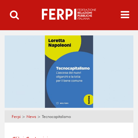
Ferpi
>
News
>
Tecnocapitalismo