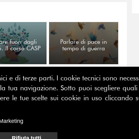
are fuori dagli
Parlare di pace in
. Il corso CASP
tempo di guerra
ici e di terze parti. I cookie tecnici sono nece
 tua navigazione. Sotto puoi scegliere quali a
CONTATTACI
E MAP
e le tue scelte sui cookie in uso cliccando s
FERPI - Federazione Relazioni
ME
Pubbliche Italiana
I SIAMO
Marketing
Sede operativa:
SOCIAZIONE
Centro Direzionale Milano Due
CI
Palazzo Canova
Rifiuta tutti