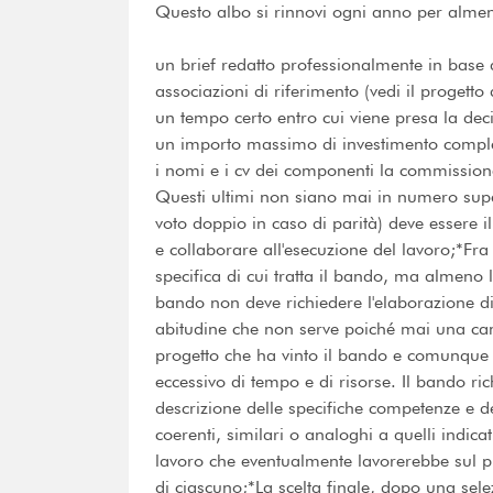
Questo albo si rinnovi ogni anno per alme
un brief redatto professionalmente in bas
associazioni di riferimento (vedi il progetto 
un tempo certo entro cui viene presa la dec
un importo massimo di investimento comple
i nomi e i cv dei componenti la commissione
Questi ultimi non siano mai in numero supe
voto doppio in caso di parità) deve essere i
e collaborare all'esecuzione del lavoro;*Fr
specifica di cui tratta il bando, ma almen
bando non deve richiedere l'elaborazione d
abitudine che non serve poiché mai una cam
progetto che ha vinto il bando e comunque è
eccessivo di tempo e di risorse. Il bando ri
descrizione delle specifiche competenze e de
coerenti, similari o analoghi a quelli indica
lavoro che eventualmente lavorerebbe sul p
di ciascuno;*La scelta finale, dopo una sele