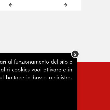
X
ssari al funzionamento del sito e
ltri cookies vuoi attivare e in
ul bottone in basso a sinistra.
FERPINews
Registrazione Tribunale di Milano
7604/2025
Sede legale:
Via Madre Cabrini, 10
20122 Milano