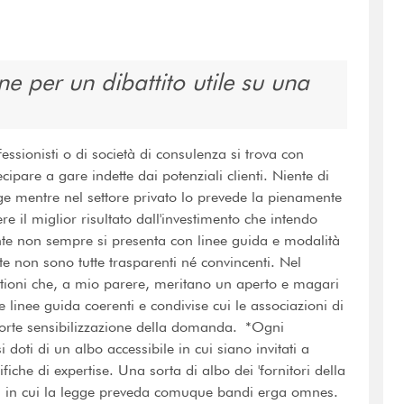
 per un dibattito utile su una
ofessionisti o di società di consulenza si trova con
pare a gare indette dai potenziali clienti. Niente di
ge mentre nel settore privato lo prevede la pienamente
re il miglior risultato dall'investimento che intendo
ente non sempre si presenta con linee guida e modalità
te non sono tutte trasparenti né convincenti. Nel
tioni che, a mio parere, meritano un aperto e magari
re linee guida coerenti e condivise cui le associazioni di
forte sensibilizzazione della domanda. *Ogni
 doti di un albo accessibile in cui siano invitati a
ifiche di expertise. Una sorta di albo dei 'fornitori della
si in cui la legge preveda comuque bandi erga omnes.