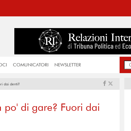
OCI
COMUNICATORI
NEWSLETTER
i dai denti?
 po' di gare? Fuori dai