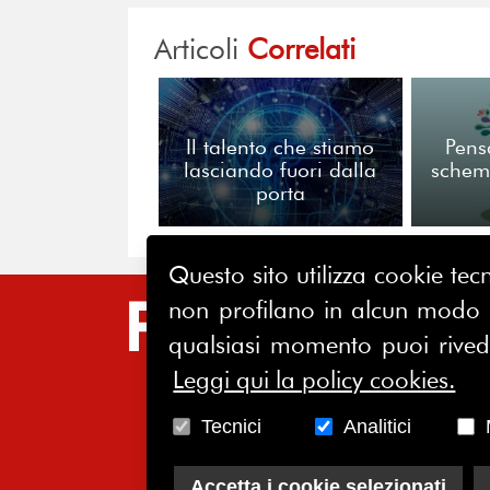
Articoli
Correlati
Il talento che stiamo
Pens
lasciando fuori dalla
schemi
porta
Questo sito utilizza cookie tecn
non profilano in alcun modo la
SIT
qualsiasi momento puoi riveder
HO
Leggi qui la policy cookies.
CH
Tecnici
Analitici
AS
SO
Accetta i cookie selezionati