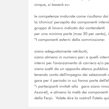
cinque, si baserà su:
le competenze maturate come risultano dai m
la 'chimica' percepita dai componenti inter
gruppo di lavoro indicato dai contendenti
per una minima parte (max 20 per cento), i
*I componenti esterni della commissione:
siano adeguatamente retribuiti;
siano almeno in numero pari a quelli inter
interni per l'avanzamento di carriera e/o pe
siano scelti da un apposito elenco pubblico p
tenendo conto dell'impegno dei selezionati
gare per il periodo in cui fanno parte dell'e
*i partecipanti invitati alla gara siano vinco
Assorel), e almeno la metà dei componenti 
della Ferpi. Volete dire la vostra? Fatelo qu