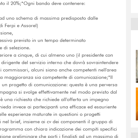
nto il 20%;*Ogni bando deve contenere:
e ad uno schema di massima predisposto dalle
di Ferpi e Assorel)
isione,
ssivo previsto in un tempo determinato
 di selezione.
riore a cinque, di cui almeno uno (il presidente con
l dirigente del servizio interno che dovrà sovraintendere
a i commissari, alcuni siano anche competenti nell'area
o la maggioranza sia competente di comunicazione;*Il
i un progetto di comunicazione: questa è una perversa
pagna si svolge effettivamente nel modo previsto dal
 una richiesta che richiede all'offerta un impegno
chieda invece ai partecipanti una efficace ed esauriente
lle esperienze maturate in questioni o progetti
ti nel brief, insieme ai cv dei componenti il gruppo di
rogramma con chiara indicazione dei compiti specifici
zione preliminare che porti i finalisti ad un massimo di