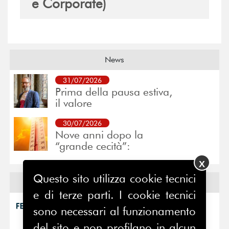
e Corporate)
News
31/07/2026
Prima della pausa estiva,
il valore
30/07/2026
Nove anni dopo la
“grande cecità”:
X
Questo sito utilizza cookie tecnici
Eventi
e di terze parti. I cookie tecnici
15/07/2026
sono necessari al funzionamento
Comunicare la
complessità è complesso
del sito e non profilano in alcun