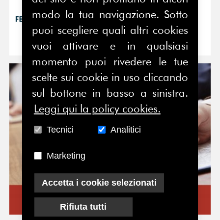
modo la tua navigazione. Sotto
04/05/2026
InspiringPR 2026 si
puoi scegliere quali altri cookies
avvicina: aperte le
vuoi attivare e in qualsiasi
momento puoi rivedere le tue
scelte sui cookie in uso cliccando
sul bottone in basso a sinistra.
Leggi qui la policy cookies.
Tecnici
Analitici
Marketing
Accetta i cookie selezionati
Rifiuta tutti