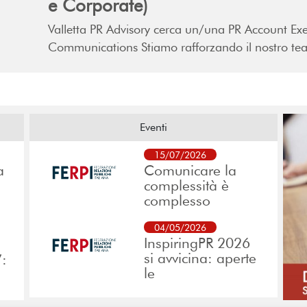
e Corporate)
Valletta PR Advisory cerca un/una PR Account Exe
Communications Stiamo rafforzando il nostro t
Eventi
15/07/2026
a
Comunicare la
complessità è
complesso
04/05/2026
InspiringPR 2026
si avvicina: aperte
”:
le