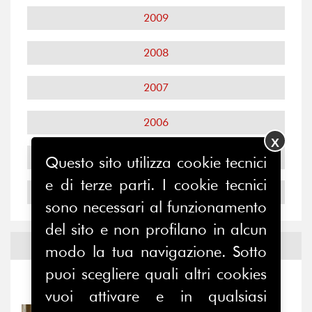
2009
2008
2007
2006
X
2005
Questo sito utilizza cookie tecnici
e di terze parti. I cookie tecnici
2004
sono necessari al funzionamento
del sito e non profilano in alcun
Notizie ed
Eventi
modo la tua navigazione. Sotto
puoi scegliere quali altri cookies
Notizie
-
Eventi
vuoi attivare e in qualsiasi