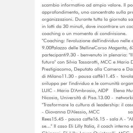
scambio informativo ad ampio valore. Il pom
approfondimento, uno concentrato sulla profe
organizzazioni. Durante tutta la giornata s
in lotti da 30 minuti, dove incontrare un 
coaching o un momento di condivisione.
"Coaching: l'evoluzione dell'individuo nell
9.00Palazzo delle StellineCorso Magenta, 
partecipanti9.30 - benvenuto in plenaria: 
futuro" con Silvia Tassarotti, MCC e Mario 
Prestigiacomo, Deputato alla Camera e Dani
di Milano11.30 - pausa caffè11.45 - tavola 
sviluppo per l'individuo e le comunità orga
LUIC - Mario D'Ambrosio, AIDP Elena Murel
Nicosia, Università di Pisa.13.00 - network
"Trasformare la cultura di leadership: il c
- Giovanna D'Alessio, MCC sala B - "
Rees15.45 - pausa caffe16.15 - sala A - "A
se..." Il caso Eli Lilly Italia, il coach int