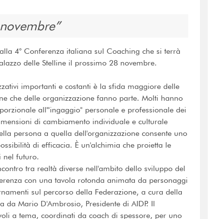
8 novembre
 alla 4° Conferenza italiana sul Coaching che si terrà
lazzo delle Stelline il prossimo 28 novembre.
tivi importanti e costanti è la sfida maggiore delle
one che delle organizzazione fanno parte. Molti hanno
porzionale all'"ingaggio" personale e professionale dei
dimensioni di cambiamento individuale e culturale
 della persona a quella dell'organizzazione consente uno
ibilità di efficacia. È un'alchimia che proietta le
 nel futuro.
ontro tra realtà diverse nell'ambito dello sviluppo del
ferenza con una tavola rotonda animata da personaggi
ornamenti sul percorso della Federazione, a cura della
ta da Mario D'Ambrosio, Presidente di AIDP. Il
voli a tema, coordinati da coach di spessore, per uno