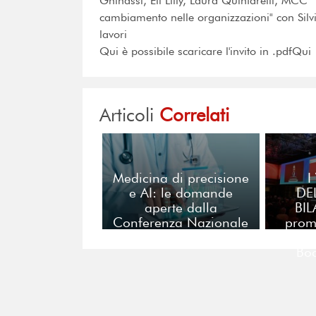
Ghinassi, Eli Lilly, Laura Quintarell
cambiamento nelle organizzazioni" con Sil
lavori
Qui è possibile scaricare l'invito in .pdfQui
Articoli
Correlati
Medicina di precisione
I
e AI: le domande
DE
aperte dalla
BI
Conferenza Nazionale
prom
di Torino
Itali
Boc