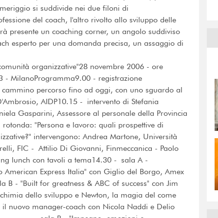
eriggio si suddivide nei due filoni di
ssione del coach, l'altro rivolto allo sviluppo delle
arà presente un coaching corner, un angolo suddiviso
coach esperto per una domanda precisa, un assaggio di
e comunità organizzative"28 novembre 2006 - ore
63 - MilanoProgramma9.00 - registrazione
"Il cammino percorso fino ad oggi, con uno sguardo al
D'Ambrosio, AIDP10.15 - intervento di Stefania
ela Gasparini, Assessore al personale della Provincia
rotonda: "Persona e lavoro: quali prospettive di
nizzative?" intervengono: Andrea Martone, Università
li, FIC - Attilio Di Giovanni, Finmeccanica - Paolo
ing lunch con tavoli a tema14.30 - sala A -
aso American Express Italia" con Giglio del Borgo, Amex
Built for greatness & ABC of success" con Jim
lchimia dello sviluppo e Newton, la magia del come
erno e il nuovo manager-coach con Nicola Naddi e Delio