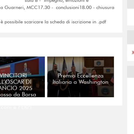
i, MCC sala B - "Impegno, emozioni e
via Guarneri, MCC17.30 - conclusioni18.00 - chiusura
 è possibile scaricare la scheda di iscrizione in .pdf
 VINCITORI
Premio Eccellenza
LL’OSCAR DI
Italiana a Washington
LANCIO 2025
osso da Borsa
ana, Università
coni e FERPI