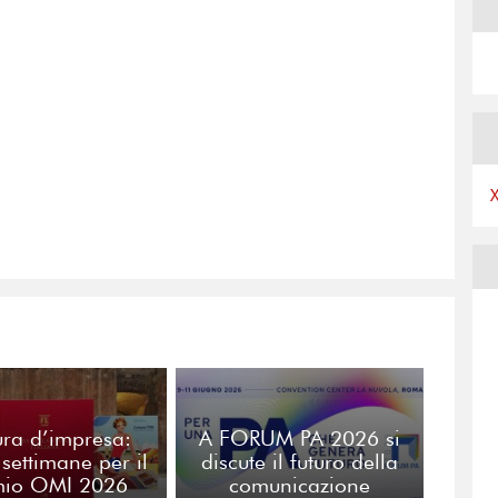
ura d’impresa:
A FORUM PA 2026 si
 settimane per il
discute il futuro della
mio OMI 2026
comunicazione