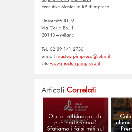
Executive Master in RP d’Impresa
Università
IULM
Via Carlo Bo, 1
20143 – Milano
Tel. 02 89 141 2756
e-mail
master.rpimpresa@iulm.it
sito
www.masterrpimpresa.it
Articoli
Correlati
Oscar di Bilancio: chi
Cult
può partecipare?
ultime
Sfatiamo i falsi miti sul
Pre