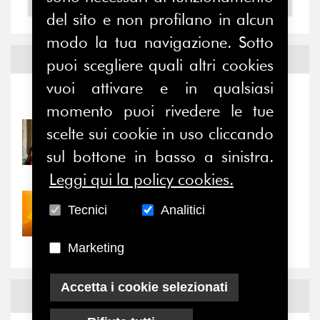
2004
del sito e non profilano in alcun
modo la tua navigazione. Sotto
Notizie ed
Eventi
puoi scegliere quali altri cookies
vuoi attivare e in qualsiasi
Notizie
-
Eventi
momento puoi rivedere le tue
scelte sui cookie in uso cliccando
31/07/2026
Prima della pausa estiva,
sul bottone in basso a sinistra.
il valore di...
Leggi qui la policy cookies.
30/07/2026
Tecnici
Analitici
Nove anni dopo la
“grande cecità”: la...
Marketing
Accetta i cookie selezionati
News
Facebook