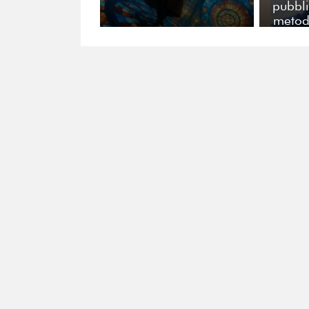
pubbli
metodo