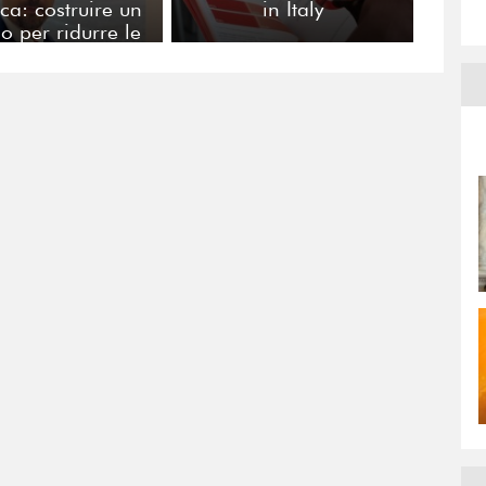
ca: costruire un
in Italy
 per ridurre le
distanze