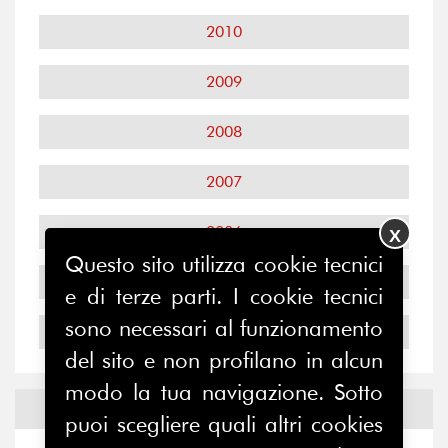
2010
2009
2008
2007
2006
X
Questo sito utilizza cookie tecnici
2005
e di terze parti. I cookie tecnici
sono necessari al funzionamento
2004
del sito e non profilano in alcun
modo la tua navigazione. Sotto
Notizie ed
Eventi
puoi scegliere quali altri cookies