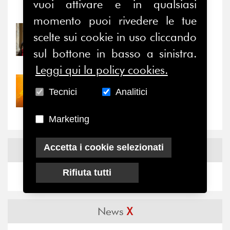
vuoi attivare e in qualsiasi
Notizie
-
Eventi
momento puoi rivedere le tue
31/07/2026
scelte sui cookie in uso cliccando
Prima della pausa estiva,
sul bottone in basso a sinistra.
il valore di...
Leggi qui la policy cookies.
30/07/2026
Tecnici
Analitici
Nove anni dopo la
“grande cecità”: la...
Marketing
Accetta i cookie selezionati
News
Facebook
Rifiuta tutti
News
X