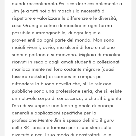
quindi raccontiamola.Per ricordare costantemente a
Jim (e a tutti noi altri maschi) la necessità di
rispettare e valorizzare le differenze e le diversità,
casa Grunig è colma di maialini in ogni forma
possibile e immaginabile, di ogni taglia e
provenienti da ogni parte del mondo. Non sono
maiali viventi, ovvio, ma alcuni di loro emettono
suoni e parlano e si muovono. Migliaia di maialini
ricevuti in regalo dagli amati studenti o collezionati
maniacalmente nel loro costante migrare (quasi
fossero rockstar) di campus in campus per
diffondere la buona novella che, sì! le relazioni
pubbliche sono una professione seria, che sì! esiste
un notevole corpo di conoscenza, e che sì! è giunta
l'ora di sviluppare una teoria globale di principi
generali e applicazioni specifiche per la
professione.Mentre Jim è spesso definito il guru
delle RP, Larissa è famosa per i suoi studi sulla
diversità e per il suo modo di apostrofarti, e in