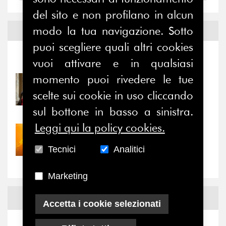
del sito e non profilano in alcun
modo la tua navigazione. Sotto
Notizie ed
Eventi
puoi scegliere quali altri cookies
Notizie
-
Eventi
vuoi attivare e in qualsiasi
momento puoi rivedere le tue
31/07/2026
Prima della pausa estiva,
scelte sui cookie in uso cliccando
il valore di...
sul bottone in basso a sinistra.
Leggi qui la policy cookies.
30/07/2026
Nove anni dopo la
Tecnici
Analitici
“grande cecità”: la...
Marketing
News
Facebook
Accetta i cookie selezionati